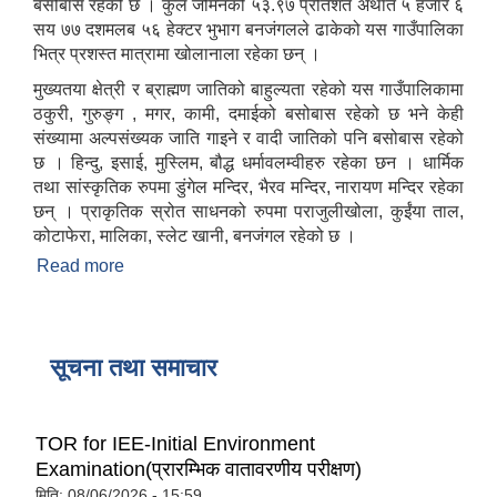
बसोबास रहेको छ । कुल जमिनको ५३.९७ प्रतिशत अर्थात ५ हजार ६
सय ७७ दशमलब ५६ हेक्टर भुभाग बनजंगलले ढाकेको यस गाउँपालिका
भित्र प्रशस्त मात्रामा खोलानाला रहेका छन् ।
मुख्यतया क्षेत्री र ब्राह्मण जातिको बाहुल्यता रहेको यस गाउँपालिकामा
ठकुरी, गुरुङ्ग , मगर, कामी, दमाईको बसोबास रहेको छ भने केही
संख्यामा अल्पसंख्यक जाति गाइने र वादी जातिको पनि बसोबास रहेको
छ । हिन्दु, इसाई, मुस्लिम, बौद्ध धर्मावलम्वीहरु रहेका छन । धार्मिक
तथा सांस्कृतिक रुपमा डुंगेल मन्दिर, भैरव मन्दिर, नारायण मन्दिर रहेका
छन् । प्राकृतिक स्रोत साधनको रुपमा पराजुलीखोला, कुईंया ताल,
कोटाफेरा, मालिका, स्लेट खानी, बनजंगल रहेको छ ।
Read more
about डुङ्गेश्वर गांउपालिकाको संक्षिप्त परिचय
सूचना तथा समाचार
TOR for IEE-Initial Environment
Examination(प्रारम्भिक वातावरणीय परीक्षण)
मिति:
08/06/2026 - 15:59