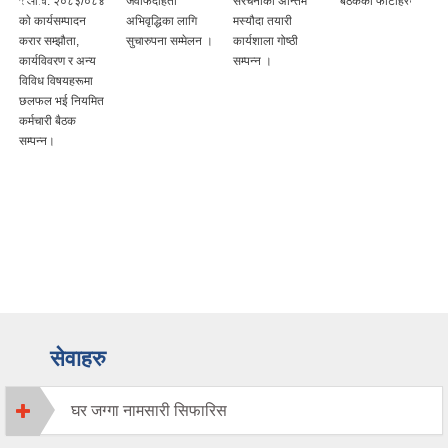
र आ.व. २०८३/०८४
जवाफदेहिता
संरचनाको अन्तिम
बैठकका फोटोहरु
काे कार्यसम्पादन
अभिवृद्धिका लागि
मस्यौदा तयारी
करार सम्झौता,
सुचारुपना सम्मेलन ।
कार्यशाला गोष्ठी
कार्यविवरण र अन्य
सम्पन्न ।
विविध विषयहरूमा
छलफल भई नियमित
कर्मचारी बैठक
सम्पन्न।
सेवाहरु
घर जग्गा नामसारी सिफारिस