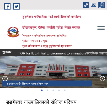
Skip to main content
डुङ्गेश्वर गाउँपालिका, गाउँ कार्यपालिकाको कार्यालय
डाँडापराजुल, दैलेख, कर्णाली प्रदेश, नेपाल सरकार
"सुशासन र सर्वपक्षीय रूपान्तरणका लागि दिगो
पूर्वाधारःसमाजवाद उन्मुख,
सुखी पालिकाबासी र समृद्ध डुङ्गेश्वरको मूल आधार"
सुमाचार
TOR for IEE-Initial Environment Examination(प्रारम्भिक वातावरणीय पर
डुङ्गेश्वर गाउँपालिकाको प्रशासनिक भवन
डुङ्गेल मन्दिर वडा नं. ६
कुइया ताल वडा नं. २
मालिका मन्दिर वडा नं. ३
नारायणस्थान वडा नं. ५
डुङ्गेश्वर गांउपालिकाको संक्षिप्त परिचय