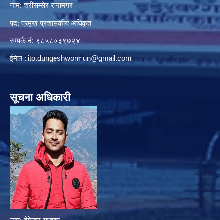
नाम: श्रीसम्सेर रानामगर
पद: प्रमुख प्रशासकीय अधिकृत
सम्पर्क नं: ९८५८०३९७२४
ईमेल :
ito.dungeshwormun@gmail.com
सूचना अधिकारी
नाम: देबेन्द्र खड्का