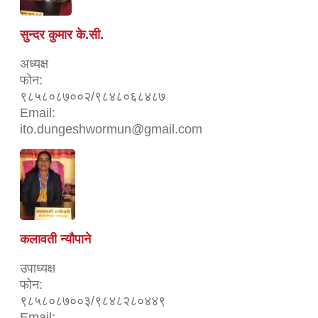
सुन्दर कुमार के.सी.
अध्यक्ष
फोन:
९८५८०८७००२/९८४८०६८४८७
Email:
ito.dungeshwormun@gmail.com
कलावती न्यौपाने
उपाध्यक्ष
फोन:
९८५८०८७००३/९८४८२८०४४९
Email: