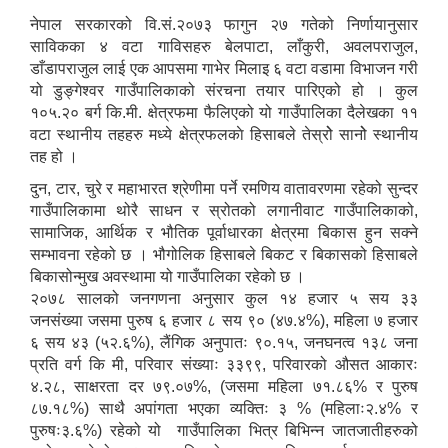
नेपाल सरकारको वि.सं.२०७३ फागुन २७ गतेको निर्णायानुसार
साविकका ४ वटा गाविसहरु बेलपाटा, लाँकुरी, अवलपराजुल,
डाँडापराजुल लाई एक आपसमा गाभेर मिलाइ ६ वटा वडामा विभाजन गरी
यो डुङ्गेश्वर गाउँपालिकाको संरचना तयार पारिएको हो । कुल
१०५.२० बर्ग कि.मी. क्षेत्रफमा फैलिएको यो गाउँपालिका दैलेखका ११
वटा स्थानीय तहहरु मध्ये क्षेत्रफलकाे हिसाबले तेस्रोे सानोे स्थानीय
तह हो ।
दुन, टार, चुरे र महाभारत श्रेणीमा पर्ने रमणिय वातावरणमा रहेको सुन्दर
गाउँपालिकामा थोरै साधन र स्रोतको लगानीवाट गाउँपालिकाको,
सामाजिक, आर्थिक र भौतिक पूर्वाधारका क्षेत्रमा बिकास हुन सक्ने
सम्भावना रहेको छ । भौगोलिक हिसाबले बिकट र बिकासको हिसाबले
बिकासोन्मुख अवस्थामा यो गाउँपालिका रहेको छ ।
२०७८ सालको जनगणना अनुसार कुल १४ हजार ५ सय ३३
जनसंख्या जसमा पुरुष ६ हजार ८ सय ९० (४७.४%), महिला ७ हजार
६ सय ४३ (५२.६%), लैंगिक अनुपातः ९०.१५, जनघनत्व १३८ जना
प्रति वर्ग कि मी, परिवार संख्याः ३३९९, परिवारको औसत आकारः
४.२८, साक्षरता दर ७९.०७%, (जसमा महिला ७१.८६% र पुरुष
८७.१८%) साथै अपांगता भएका व्यक्तिः ३ % (महिलाः२.४% र
पुरुषः३.६%) रहेको यो गाउँपालिका भित्र बिभिन्न जातजातीहरुको