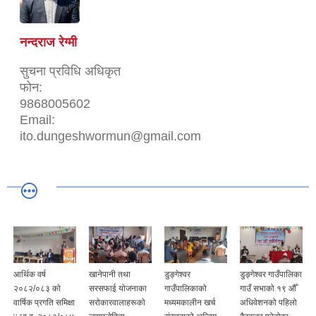
नन्दराज रेग्मी
सुचना प्रविधि ‌अधिकृत
फोन:
9868005602
Email:
ito.dungeshwormun@gmail.com
आर्थिक वर्ष
खानेपानी तथा
डुङ्गेश्वर
डुङ्गेश्वर गाउँपालिका
२०८२/०८३ काे
सरसफाई याेजनाका
गाउँपालिकाको
गाउँ सभाको १९ औँ
वार्षिक प्रगति समिक्षा
सराेकारवालाहरूकाे
मध्यमकालीन खर्च
अधिवेशनको पहिलो