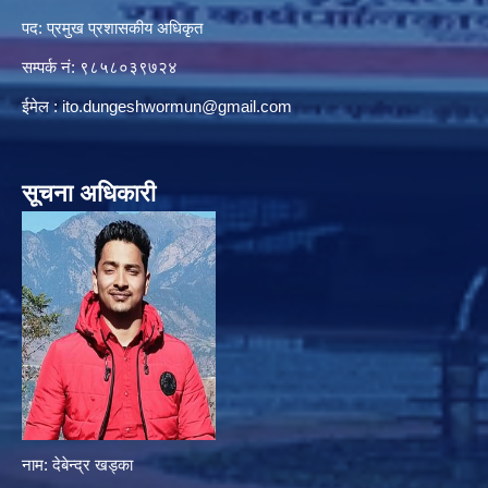
पद: प्रमुख प्रशासकीय अधिकृत
सम्पर्क नं: ९८५८०३९७२४
ईमेल :
ito.dungeshwormun@gmail.com
सूचना अधिकारी
नाम: देबेन्द्र खड्का