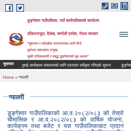
Skip to main content
डुङ्गेश्वर गाउँपालिका, गाउँ कार्यपालिकाको कार्यालय
डाँडापराजुल, दैलेख, कर्णाली प्रदेश, नेपाल सरकार
"सुशासन र सर्वपक्षीय रूपान्तरणका लागि दिगो
पूर्वाधारःसमाजवाद उन्मुख,
सुखी पालिकाबासी र समृद्ध डुङ्गेश्वरको मूल आधार"
सुमाचार
वजनिक सुनुवाई कार्यक्रम संचालनको लागि प्रस्ताव स्वीकृत गरिएको सूचना
You are here
Home
» ग्यालरी
ग्यालरी
डुङ्गेश्वर गाउँपालिकाकाे आ.व.२०८२/०८३ काे तेस्रो
चाैमासिक र आ.व.२०८२/०८३ काे वार्षिक याेजना,
कार्यक्रम तथा बजेट र यस गाउँपालिकाबाट प्रदान