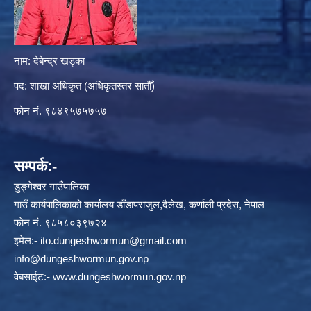
नाम: देबेन्द्र खड्का
पद: शाखा अधिकृत (अधिकृतस्तर सातौँ)
फोन नं. ९८४९५७५७५७
सम्पर्क:-
डुङ्गेश्वर गाउँपालिका
गाउँ कार्यपालिकाको कार्यालय डाँडापराजुल,दैलेख, कर्णाली प्रदेस, नेपाल
फाेन नं. ९८५८०३९७२४
इमेल:-
ito.dungeshwormun@gmail.com
info@dungeshwormun.gov.np
वेबसाईट:-
www.dungeshwormun.gov.np