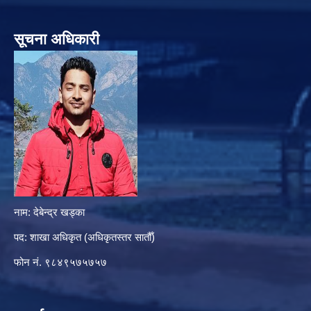
सूचना अधिकारी
नाम: देबेन्द्र खड्का
पद: शाखा अधिकृत (अधिकृतस्तर सातौँ)
फोन नं. ९८४९५७५७५७