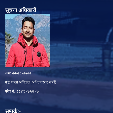
सूचना अधिकारी
नाम: देबेन्द्र खड्का
पद: शाखा अधिकृत (अधिकृतस्तर सातौँ)
फोन नं. ९८४९५७५७५७
सम्पर्क:-