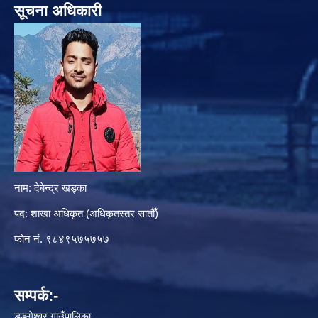
सूचना अधिकारी
नाम: देबेन्द्र खड्का
पद: शाखा अधिकृत (अधिकृतस्तर सातौँ)
फोन नं. ९८४९५७५७५७
सम्पर्क:-
डुङ्गेश्वर गाउँपालिका