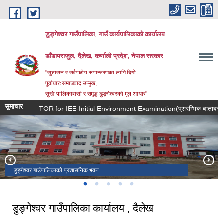
Skip to main content
डुङ्गेश्वर गाउँपालिका, गाउँ कार्यपालिकाको कार्यालय
डाँडापराजुल, दैलेख, कर्णाली प्रदेश, नेपाल सरकार
"सुशासन र सर्वपक्षीय रूपान्तरणका लागि दिगो
पूर्वाधारःसमाजवाद उन्मुख,
सुखी पालिकाबासी र समृद्ध डुङ्गेश्वरको मूल आधार"
सुमाचार
TOR for IEE-Initial Environment Examination(प्रारम्भिक वातावरणीय प
डुङ्गेश्वर गाउँपालिकाको प्रशासनिक भवन
डुङ्गेल मन्दिर वडा नं. ६
कुइया ताल वडा नं. २
मालिका मन्दिर वडा नं. ३
नारायणस्थान वडा नं. ५
डुङ्गेश्वर गाउँपालिका कार्यालय , दैलेख