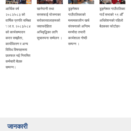
आर्थिक वर्ष
खानेपानी तथा
डुङ्गेश्वर
डुङ्गेश्वर गाउँपालिका
२०८२/०८३ काे
सरसफाई याेजनाका
गाउँपालिकाको
गाउँ सभाको १९ औँ
वार्षिक प्रगति समिक्षा
सराेकारवालाहरूकाे
मध्यमकालीन खर्च
अधिवेशनको पहिलो
र आ.व. २०८३/०८४
जवाफदेहिता
संरचनाको अन्तिम
बैठकका फोटोहरु
काे कार्यसम्पादन
अभिवृद्धिका लागि
मस्यौदा तयारी
करार सम्झौता,
सुचारुपना सम्मेलन ।
कार्यशाला गोष्ठी
कार्यविवरण र अन्य
सम्पन्न ।
विविध विषयहरूमा
छलफल भई नियमित
कर्मचारी बैठक
सम्पन्न।
जानकारी