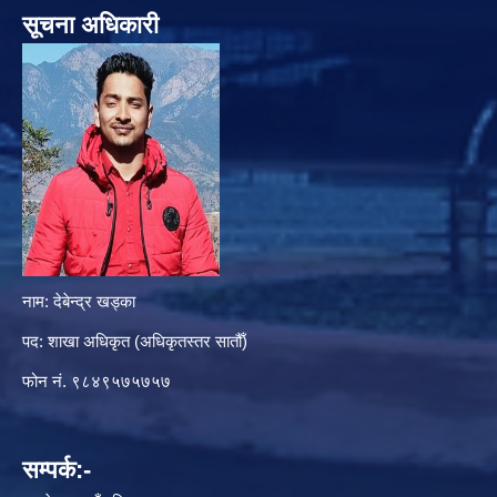
सूचना अधिकारी
नाम: देबेन्द्र खड्का
पद: शाखा अधिकृत (अधिकृतस्तर सातौँ)
फोन नं. ९८४९५७५७५७
सम्पर्क:-