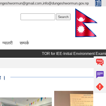
dungeshwormun@gmail.com,info@dungeshwormun.gov.np
Search form
Search
ग्यालरी
सम्पर्क
TOR for IEE-Initial Environment Examination(
न ।