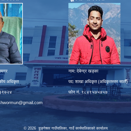
ानामगर
नाम: देबेन्द्र खड्का
सकीय अधिकृत
पद: शाखा अधिकृत (अधिकृतस्तर सातौँ)
८०३९७२४
फोन नं. ९८४९५७५७५७
eshwormun@gmail.com
© 2026 डुङ्गेश्वर गाउँपालिका, गाउँ कार्यपालिकाको कार्यालय