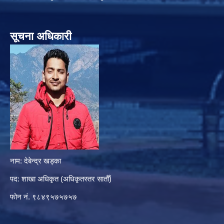
सूचना अधिकारी
नाम: देबेन्द्र खड्का
पद: शाखा अधिकृत (अधिकृतस्तर सातौँ)
फोन नं. ९८४९५७५७५७