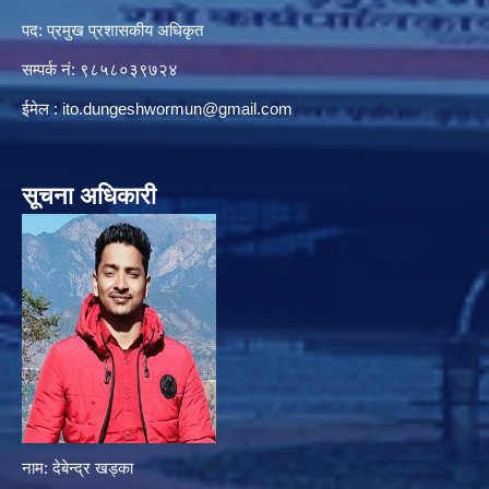
पद: प्रमुख प्रशासकीय अधिकृत
सम्पर्क नं: ९८५८०३९७२४
ईमेल :
ito.dungeshwormun@gmail.com
सूचना अधिकारी
नाम: देबेन्द्र खड्का