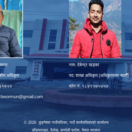
ानामगर
नाम: देबेन्द्र खड्का
सकीय अधिकृत
पद: शाखा अधिकृत (अधिकृतस्तर सातौँ)
८०३९७२४
फोन नं. ९८४९५७५७५७
eshwormun@gmail.com
© 2026 डुङ्गेश्वर गाउँपालिका, गाउँ कार्यपालिकाको कार्यालय
डाँडापराजुल, दैलेख, कर्णाली प्रदेश, नेपाल सरकार