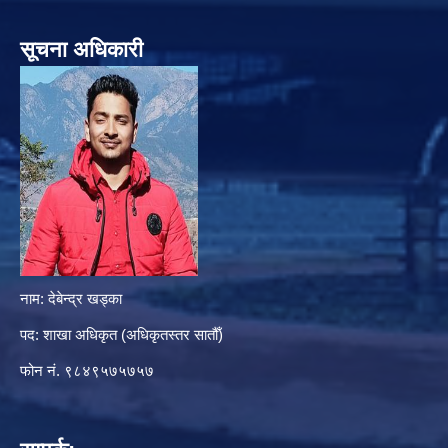
सूचना अधिकारी
नाम: देबेन्द्र खड्का
पद: शाखा अधिकृत (अधिकृतस्तर सातौँ)
फोन नं. ९८४९५७५७५७